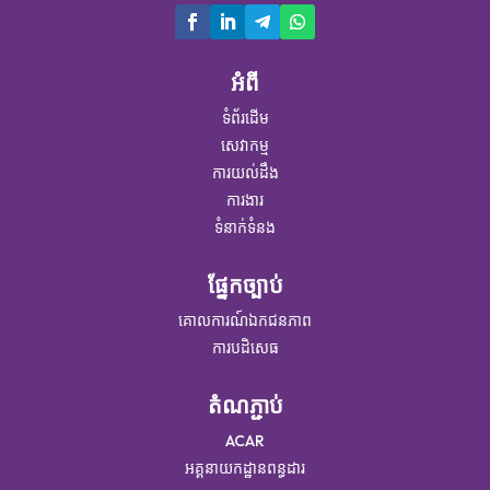
អំពី
ទំព័រដើម
សេវាកម្ម
ការយល់ដឹង
ការងារ
ទំនាក់ទំនង
ផ្នែកច្បាប់
គោលការណ៍ឯកជនភាព
ការបដិសេធ
តំណភ្ជាប់
ACAR​
អគ្គនាយកដ្ឋានពន្ធដារ