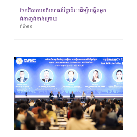
ចែករំលែកបទពិសោធន៍វិជ្ជាជីវៈ ដើម្បីបង្កើតអ្នក
ជំនាញជំនាន់ក្រោយ
ព័ត៌មាន