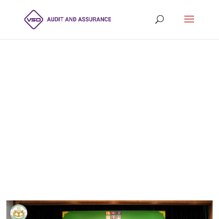
VSD គាំទ្រសិក្ខាសាលាផ្សព្វផ្សាយរបស់
ACAR ស្តីពីក្រុមការងារគម្រោងលើកកម្ពស់
ការអនុលោមតាមច្បាប់