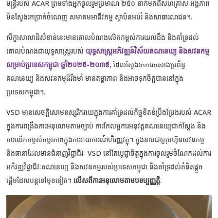
មន្ត្រីរបស់ ACAR ព្រមទាំងអ្នកចូលរួមប្រមាណ ២៥០ នាក់មកពីសហគ្រាស អង្គភាព
មិនស្វែងរកប្រាក់ចំណេញ សមាគមអាជីវកម្ម ស្ថាប័នអប់រំ និងសាធារណជន។.
សិក្ខាសាលាដ៏សំខាន់នេះមានគោលបំណងលើកកម្ពស់ការយល់ដឹង និងគាំទ្រដល់
គោលបំណងជាយុទ្ធសាស្ត្ររបស់
យុទ្ធសាស្ត្រអភិវឌ្ឍន៍វិស័យគណនេយ្យ និងសវនកម្ម
សម្រាប់ប្រទេសកម្ពុជា ឆ្នាំ២០២៥-២០៣៥
, ដែលស្វែងរកការកសាងប្រព័ន្ធ
គណនេយ្យ និងសវនកម្មដ៏រឹងមាំ មានតម្លាភាព និងអាចទុកចិត្តបាននៅក្នុង
ប្រទេសកម្ពុជា។.
VSD មានសេចក្តីសោមនស្សរីករាយក្នុងការគាំទ្រដល់កិច្ចខិតខំប្រឹងប្រែងរបស់ ACAR
ក្នុងការពង្រឹងការអនុលោមតាមច្បាប់ ការកែលម្អការអនុវត្តគណនេយ្យជាក់ស្តែង និង
ការលើកកម្ពស់តម្លាភាពក្នុងការរាយការណ៍ហិរញ្ញវត្ថុ។ ក្នុងនាមជាក្រុមហ៊ុនសវនកម្ម
និងធានាដែលមានជំនាញវិជ្ជាជីវៈ VSD នៅតែប្តេជ្ញាចិត្តក្នុងការចូលរួមចំណែកដល់ការ
អភិវឌ្ឍវិជ្ជាជីវៈគណនេយ្យ និងសវនកម្មរបស់ប្រទេសកម្ពុជា និងគាំទ្រដល់គំនិតផ្តួច
ផ្តើមដែលបន្តទៅមុខទៀត។
លើសពីការអនុលោមតាមបទប្បញ្ញត្តិ
.