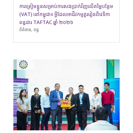
ការត្រៀមខ្លួនសម្រាប់ការសងប្រាក់វិញលើតម្លៃបន្ថែម
(VAT) នៅកម្ពុជា៖ អ្វីដែលអាជីវកម្មគួររៀនពីវេទិកា
ពន្ធដារ TAFTAC ឆ្នាំ ២០២៦
ព័ត៌មាន
,
ពន្ធ