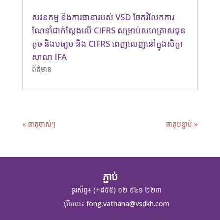
សវនកម្ម និងការធានារបស់ VSD ចែករំលែកការ
ណែនាំជាក់ស្តែងលើ CIFRS សម្រាប់សហគ្រាសធុន
តូច និងមធ្យម និង CIFRS ពេញលេញនៅក្នុងសិក្ខា
សាលា IFA
ព័ត៌មាន
« ធាតុចាស់ៗ
ធាតុបន្ទាប់ »
ភ្ជាប់
ទូរស័ព្ទ៖ (+៨៥៥) ១២ ៩៤១ ២២៣
អ៊ីមែល៖
fong.vathana@vsdkh.com