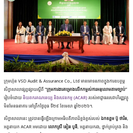
ក្រុមហ៊ុន VSD Audit & Assurance Co., Ltd មានមោទនភាពក្នុងការឧបត្ថម្ភ
សិក្ខាសាលាផ្សព្វផ្សាយស្តីពី
“ក្រុមការងារគម្រោងលើកកម្ពស់ការអនុលោមតាមច្បាប់”
រៀបចំដោយ
និយតករ​គណនេយ្យ និង​សវនកម្ម (ACAR)
របស់អាជ្ញាធរសេវាហិរញ្ញវត្ថុ
មិនមែនធនាគារ នៅព្រឹកថ្ងៃពុធ ទី២៩ ខែមេសា ឆ្នាំ២០២៦។.
សិក្ខាសាលានេះ ត្រូវបានធ្វើឡើងក្រោមអធិបតីភាពដ៏ខ្ពង់ខ្ពស់របស់
ឯកឧត្តម ប៊ូ ថារិន
,
អគ្គនាយក ACAR អមដោយ
លោកស្រី នៀន បូនី
, អគ្គនាយករង, ថ្នាក់គ្រប់គ្រង និង